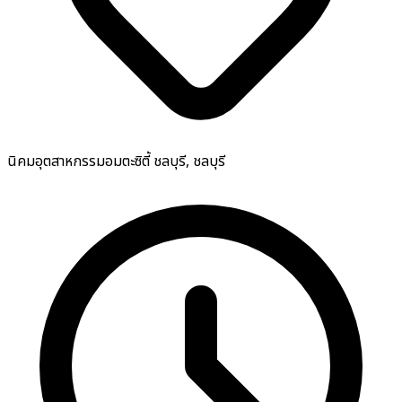
นิคมอุตสาหกรรมอมตะซิตี้ ชลบุรี, ชลบุรี