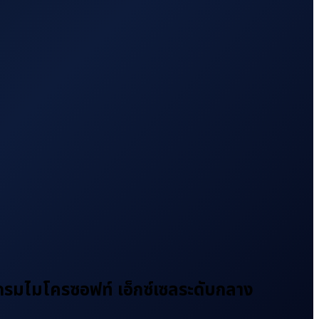
แกรมไมโครซอฟท์ เอ็กซ์เซลระดับกลาง