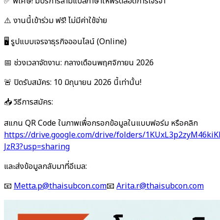
✅ พิเศษ! มีบริการล่ามแปลภาษาให้ฟรีตลอดการเจรจา
⚠️ งานนี้เข้าร่วม ฟรี! ไม่มีค่าใช้จ่าย
🖥️ รูปแบบเจรจาธุรกิจออนไลน์ (Online)
📅 ช่วงเวลาจัดงาน: กลางเดือนพฤศจิกายน 2026
🚨 ปิดรับสมัคร: 10 มิถุนายน 2026 นี้เท่านั้น!
📥 วิธีการสมัคร:
สแกน QR Code ในภาพเพื่อกรอกข้อมูลในแบบฟอร์ม หรือคลิก
https://drive.google.com/drive/folders/1KUxL3p2zyM46k
JzR3?usp=sharing
และส่งข้อมูลกลับมาที่อีเมล:
📧
Metta.p@thaisubcon.com
📧
Arita.r@thaisubcon.com