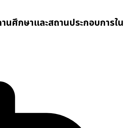
งสถานศึกษาและสถานประกอบการใน