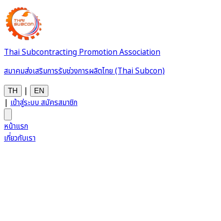
Thai Subcontracting Promotion Association
สมาคมส่งเสริมการรับช่วงการผลิตไทย (Thai Subcon)
|
TH
EN
|
เข้าสู่ระบบ
สมัครสมาชิก
หน้าแรก
เกี่ยวกับเรา