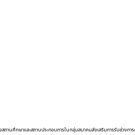
่างสถานศึกษาและสถานประกอบการในกลุ่มสมาคมส่งเสริมการรับช่วงการ